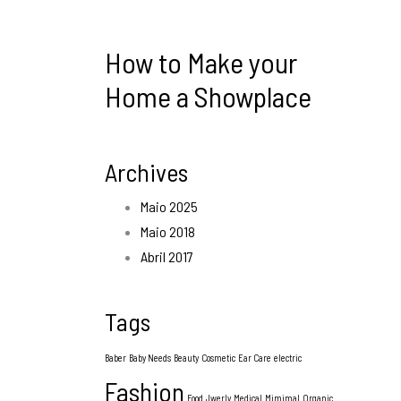
How to Make your
Home a Showplace
Archives
Maio 2025
Maio 2018
Abril 2017
Tags
Baber
Baby Needs
Beauty
Cosmetic
Ear Care
electric
Fashion
Food
Jwerly
Medical
Mimimal
Organic