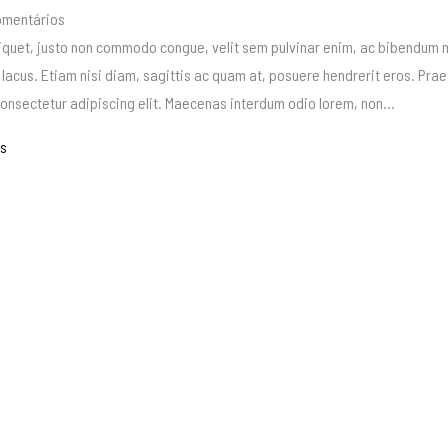
mentários
iquet, justo non commodo congue, velit sem pulvinar enim, ac bibendum m
 lacus. Etiam nisi diam, sagittis ac quam at, posuere hendrerit eros. Pra
onsectetur adipiscing elit. Maecenas interdum odio lorem, non...
is