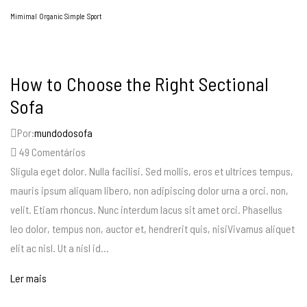
Mimimal
Organic
Simple
Sport
How to Choose the Right Sectional
Sofa
Por:
mundodosofa
49
Comentários
Sligula eget dolor. Nulla facilisi. Sed mollis, eros et ultrices tempus,
mauris ipsum aliquam libero, non adipiscing dolor urna a orci. non,
velit. Etiam rhoncus. Nunc interdum lacus sit amet orci. Phasellus
leo dolor, tempus non, auctor et, hendrerit quis, nisiVivamus aliquet
elit ac nisl. Ut a nisl id...
Ler mais