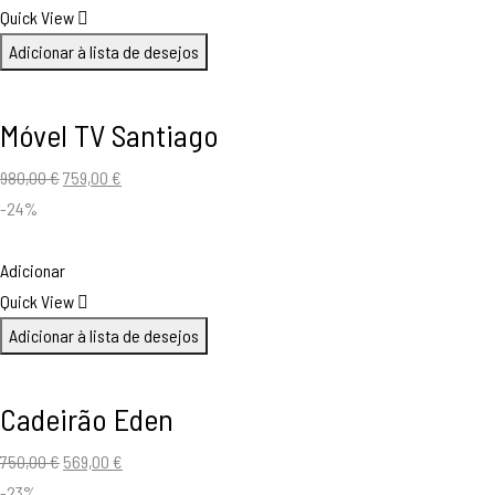
750,00 €.
528,00 €.
Quick View
Adicionar à lista de desejos
Móvel TV Santiago
O
O
980,00
€
759,00
€
preço
preço
-24%
original
atual
era:
é:
Adicionar
980,00 €.
759,00 €.
Quick View
Adicionar à lista de desejos
Cadeirão Eden
O
O
750,00
€
569,00
€
preço
preço
-23%