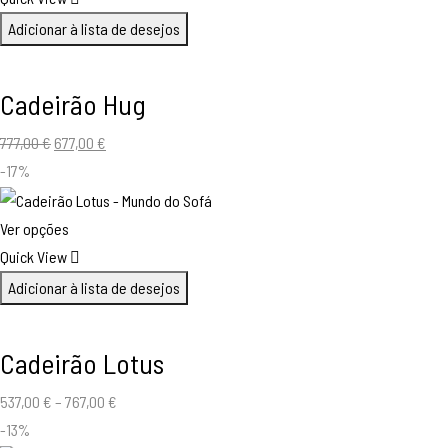
Adicionar à lista de desejos
Cadeirão Hug
O
O
777,00
€
677,00
€
preço
preço
-17%
original
atual
era:
é:
Ver opções
777,00 €.
677,00 €.
Quick View
Adicionar à lista de desejos
Cadeirão Lotus
537,00
€
–
767,00
€
-13%