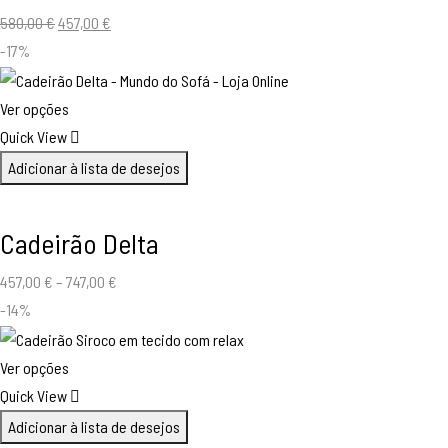
O
O
580,00
€
457,00
€
preço
preço
-17%
original
atual
era:
é:
Ver opções
580,00 €.
457,00 €.
Quick View
Adicionar à lista de desejos
Cadeirão Delta
457,00
€
–
747,00
€
-14%
Ver opções
Quick View
Adicionar à lista de desejos