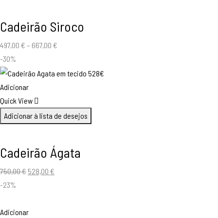
Cadeirão Siroco
497,00
€
–
667,00
€
-30%
Adicionar
Quick View
Adicionar à lista de desejos
Cadeirão Ágata
O
O
750,00
€
528,00
€
preço
preço
-23%
original
atual
era:
é:
Adicionar