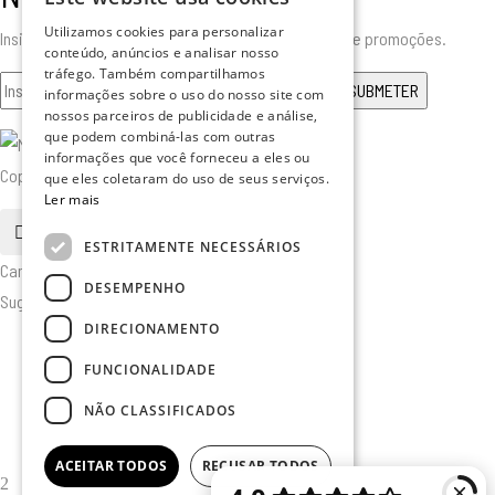
Utilizamos cookies para personalizar
Insira o seu email para receber todas as novidades e promoções.
conteúdo, anúncios e analisar nosso
tráfego. Também compartilhamos
informações sobre o uso do nosso site com
nossos parceiros de publicidade e análise,
que podem combiná-las com outras
informações que você forneceu a eles ou
Copyright © 2025. Todos os Direitos Reservados
que eles coletaram do uso de seus serviços.
Ler mais
pesquisa
ESTRITAMENTE NECESSÁRIOS
Cancelar
DESEMPENHO
Sugerido
DIRECIONAMENTO
Furniture
FUNCIONALIDADE
Home Décor
Industrial
NÃO CLASSIFICADOS
Kitchen
ACEITAR TODOS
RECUSAR TODOS