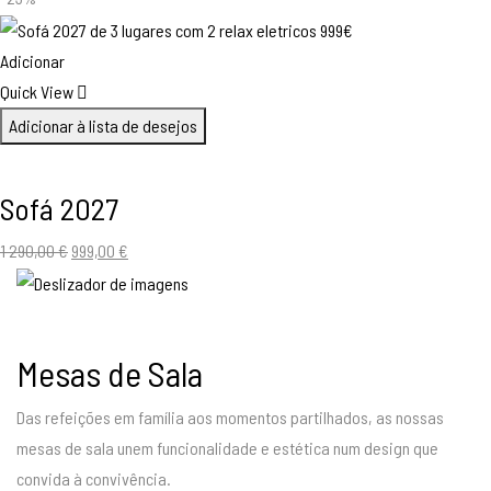
original
atual
era:
é:
Adicionar
750,00 €.
569,00 €.
Quick View
Adicionar à lista de desejos
Sofá 2027
O
O
1 290,00
€
999,00
€
preço
preço
original
atual
era:
é:
Mesas de Sala
1
999,00 €.
290,00 €.
Das refeições em família aos momentos partilhados, as nossas
mesas de sala unem funcionalidade e estética num design que
convida à convivência.