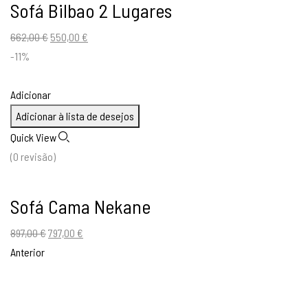
Sofá Bilbao 2 Lugares
O
O
662,00
€
550,00
€
preço
preço
-11%
original
atual
era:
é:
Adicionar
662,00 €.
550,00 €.
Adicionar à lista de desejos
Quick View
(0 revisão)
Sofá Cama Nekane
O
O
897,00
€
797,00
€
preço
preço
Anterior
original
atual
era:
é: