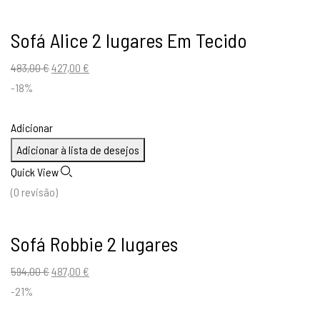
Sofá Alice 2 lugares Em Tecido
O
O
483,00
€
427,00
€
preço
preço
-18%
original
atual
era:
é:
Adicionar
483,00 €.
427,00 €.
Adicionar à lista de desejos
Quick View
(0 revisão)
Sofá Robbie 2 lugares
O
O
594,00
€
487,00
€
preço
preço
-21%
original
atual