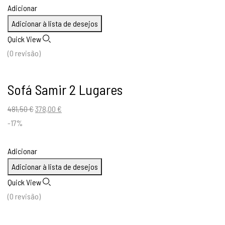
era:
é:
Adicionar
594,00 €.
487,00 €.
Adicionar à lista de desejos
Quick View
(0 revisão)
Sofá Samir 2 Lugares
O
O
481,50
€
378,00
€
preço
preço
-17%
original
atual
era:
é:
Adicionar
481,50 €.
378,00 €.
Adicionar à lista de desejos
Quick View
(0 revisão)