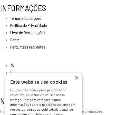
INFORMAÇÕES
Ternos e Condições
Política de Privacidade
Livro de Reclamações
Sobre
Perguntas Frequentes
×
Este website usa cookies
Utilizamos cookies para personalizar
conteúdo, anúncios e analisar nosso
Newsletter
tráfego. Também compartilhamos
informações sobre o uso do nosso site com
nossos parceiros de publicidade e análise,
Insira o seu email para receber todas as novidades e promoções.
que podem combiná-las com outras