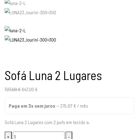
Sofá Luna 2 Lugares
O
O
727,00
€
647,00
€
preço
preço
Paga em 3x sem juros
—
215,67
€
/ mês
original
atual
era:
é:
Sofá Luna 2 Lugares com 2 pufs em tecido a.
727,00 €.
647,00 €.
Quantidade
+
-