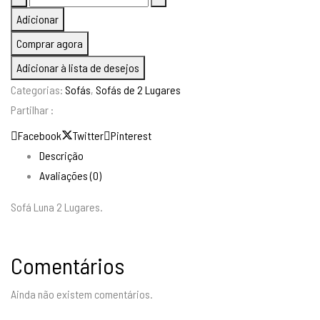
de
Adicionar
Sofá
Comprar agora
Luna
Adicionar à lista de desejos
2
Categorias:
Sofás
,
Sofás de 2 Lugares
Lugares
Partilhar :
Facebook
Twitter
Pinterest
Descrição
Avaliações (0)
Sofá Luna 2 Lugares.
Comentários
Ainda não existem comentários.