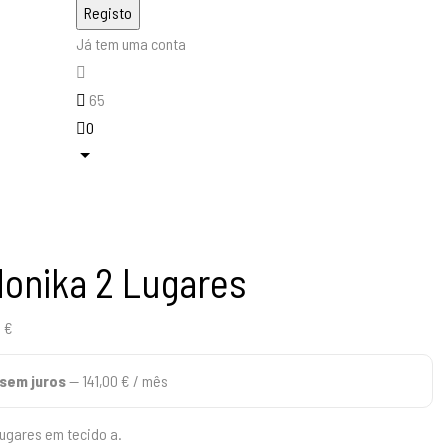
Já tem uma conta
65
0
Monika 2 Lugares
O
0
€
preço
sem juros
—
141,00
€
/ mês
l
atual
é:
ugares em tecido a.
 €.
423,00 €.