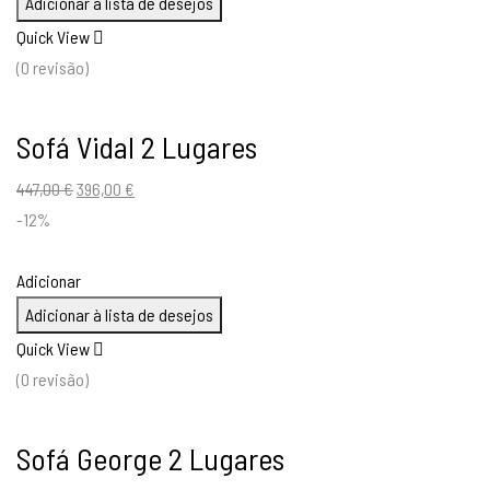
Adicionar à lista de desejos
Quick View
(0 revisão)
Sofá Vidal 2 Lugares
O
O
447,00
€
396,00
€
preço
preço
-12%
original
atual
era:
é:
Adicionar
447,00 €.
396,00 €.
Adicionar à lista de desejos
Quick View
(0 revisão)
Sofá George 2 Lugares