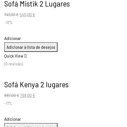
Sofá Mistik 2 Lugares
O
O
747,00
€
540,00
€
preço
preço
-13%
original
atual
era:
é:
Adicionar
747,00 €.
540,00 €.
Adicionar à lista de desejos
Quick View
(0 revisão)
Sofá Kenya 2 lugares
O
O
887,00
€
769,00
€
preço
preço
-11%
original
atual
era:
é:
Adicionar
887,00 €.
769,00 €.