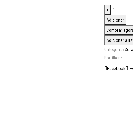
Quantidade
+
de
Adicionar
Sofá
Comprar agor
Monika
Adicionar à li
2
Categoria:
Sofá
Lugares
Partilhar :
Facebook
Tw