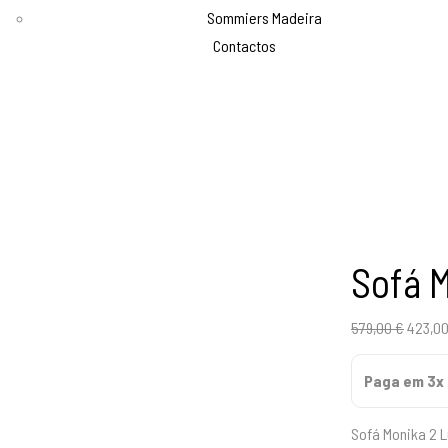
Sommiers Madeira
Contactos
Sofá 
O
579,00
€
423,0
preço
Paga em 3x 
origina
era:
Sofá Monika 2 L
579,00