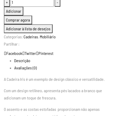
Quantidade
+
-
197,00 €.
147,00 €.
de
Adicionar
CADEIRA
Comprar agora
IRIS
Adicionar à lista de desejos
Categorias:
Cadeiras
,
Mobiliário
Partilhar :
Facebook
Twitter
Pinterest
Descrição
Avaliações (0)
A Cadeira Iris é um exemplo de design clássico e versatilidade.
Com um design retilíneo, apresenta pés lacados a branco que
adicionam um toque de frescura.
O assento e as costas estofadas proporcionam não apenas