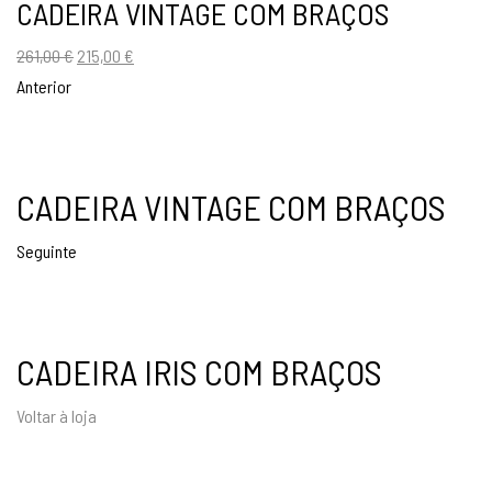
CADEIRA VINTAGE COM BRAÇOS
O
O
261,00
€
215,00
€
preço
preço
Anterior
original
atual
era:
é:
261,00 €.
215,00 €.
CADEIRA VINTAGE COM BRAÇOS
Seguinte
CADEIRA IRIS COM BRAÇOS
Voltar à loja