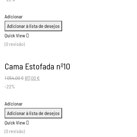
Adicionar
Adicionar à lista de desejos
Quick View
(0 revisão)
Cama Estofada nº10
O
O
1 054,00
€
817,00
€
preço
preço
-22%
original
atual
era:
é:
Adicionar
1
817,00 €.
Adicionar à lista de desejos
054,00 €.
Quick View
(0 revisão)