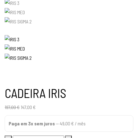
CADEIRA IRIS
O
O
197,00
€
147,00
€
preço
preço
Paga em 3x sem juros
—
49,00
€
/ mês
original
atual
era:
é: