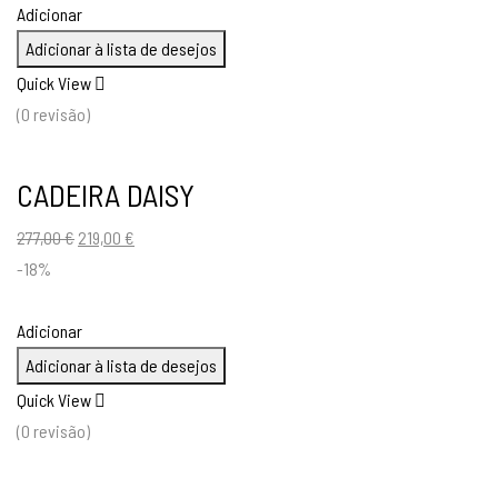
Adicionar
Adicionar à lista de desejos
Quick View
(0 revisão)
CADEIRA DAISY
O
O
277,00
€
219,00
€
preço
preço
-18%
original
atual
era:
é:
Adicionar
277,00 €.
219,00 €.
Adicionar à lista de desejos
Quick View
(0 revisão)