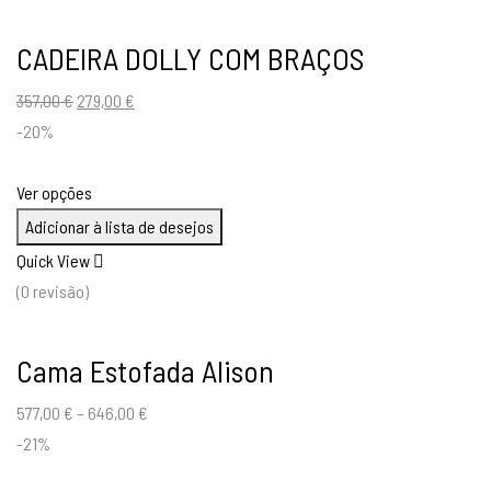
CADEIRA DOLLY COM BRAÇOS
O
O
357,00
€
279,00
€
preço
preço
-20%
original
atual
era:
é:
Ver opções
357,00 €.
279,00 €.
Adicionar à lista de desejos
Quick View
(0 revisão)
Cama Estofada Alison
577,00
€
–
646,00
€
-21%