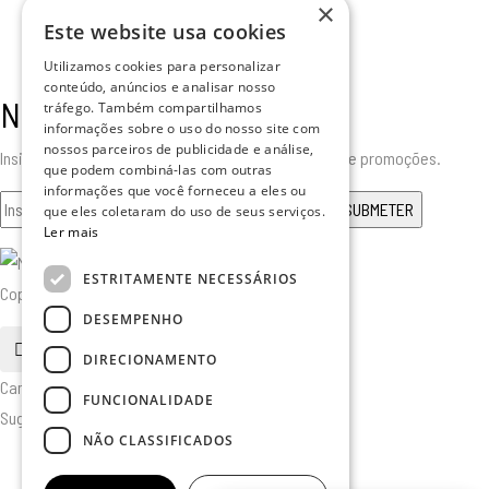
×
Este website usa cookies
Utilizamos cookies para personalizar
conteúdo, anúncios e analisar nosso
Newsletter
tráfego. Também compartilhamos
informações sobre o uso do nosso site com
nossos parceiros de publicidade e análise,
Insira o seu email para receber todas as novidades e promoções.
que podem combiná-las com outras
informações que você forneceu a eles ou
que eles coletaram do uso de seus serviços.
Ler mais
ESTRITAMENTE NECESSÁRIOS
Copyright © 2025. Todos os Direitos Reservados
DESEMPENHO
pesquisa
DIRECIONAMENTO
Cancelar
FUNCIONALIDADE
Sugerido
NÃO CLASSIFICADOS
Furniture
Home Décor