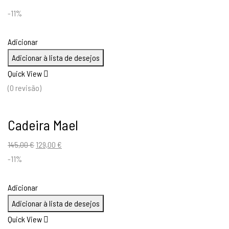
-11%
Adicionar
Adicionar à lista de desejos
Quick View
(0 revisão)
Cadeira Mael
O
O
145,00
€
129,00
€
preço
preço
-11%
original
atual
era:
é:
Adicionar
145,00 €.
129,00 €.
Adicionar à lista de desejos
Quick View