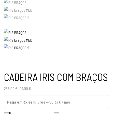
CADEIRA IRIS COM BRAÇOS
O
O
235,00
€
199,00
€
preço
preço
Paga em 3x sem juros
—
66,33
€
/ mês
original
atual
era:
é: