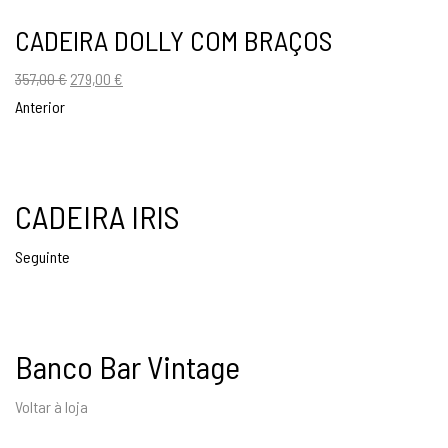
CADEIRA DOLLY COM BRAÇOS
O
O
357,00
€
279,00
€
preço
preço
Anterior
original
atual
era:
é:
357,00 €.
279,00 €.
CADEIRA IRIS
Seguinte
Banco Bar Vintage
Voltar à loja