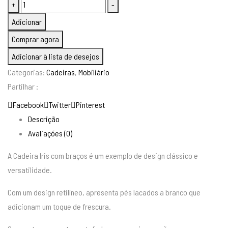
Quantidade
+
-
235,00 €.
199,00 €.
de
Adicionar
CADEIRA
Comprar agora
IRIS
Adicionar à lista de desejos
COM
Categorias:
Cadeiras
,
Mobiliário
BRAÇOS
Partilhar :
Facebook
Twitter
Pinterest
Descrição
Avaliações (0)
A Cadeira Iris com braços é um exemplo de design clássico e
versatilidade.
Com um design retilíneo, apresenta pés lacados a branco que
adicionam um toque de frescura.