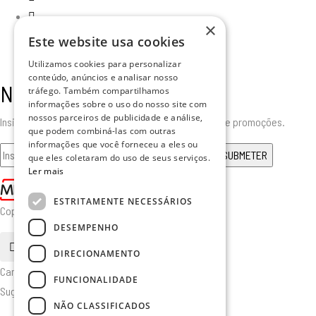
×
Este website usa cookies
Utilizamos cookies para personalizar
conteúdo, anúncios e analisar nosso
Newsletter
tráfego. Também compartilhamos
informações sobre o uso do nosso site com
nossos parceiros de publicidade e análise,
Insira o seu email para receber todas as novidades e promoções.
que podem combiná-las com outras
informações que você forneceu a eles ou
que eles coletaram do uso de seus serviços.
Ler mais
ESTRITAMENTE NECESSÁRIOS
Copyright © 2025. Todos os Direitos Reservados
DESEMPENHO
pesquisa
DIRECIONAMENTO
Cancelar
FUNCIONALIDADE
Sugerido
NÃO CLASSIFICADOS