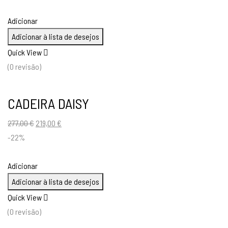
original
atual
era:
é:
Adicionar
321,00 €.
259,00 €.
Adicionar à lista de desejos
Quick View
(0 revisão)
CADEIRA DAISY
O
O
277,00
€
219,00
€
preço
preço
-22%
original
atual
era:
é:
Adicionar
277,00 €.
219,00 €.
Adicionar à lista de desejos
Quick View
(0 revisão)