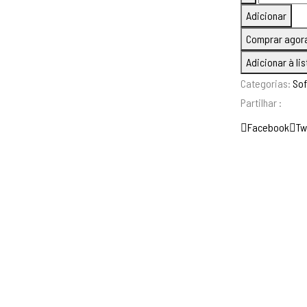
de
290,0
Adicionar
Sofá
Comprar agor
2027
Adicionar à li
Categorias:
So
Partilhar :
Facebook
Tw