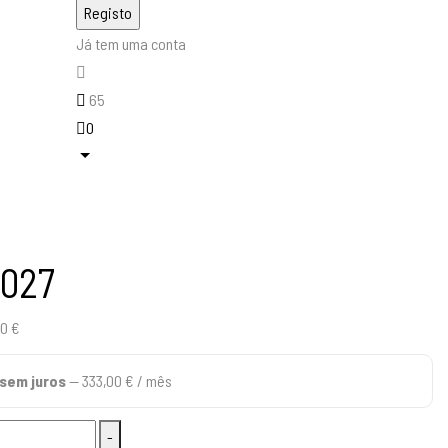
Já tem uma conta
65
0
2027
O
00
€
o
preço
sem juros
—
333,00
€
/ mês
nal
atual
é:
-
999,00 €.