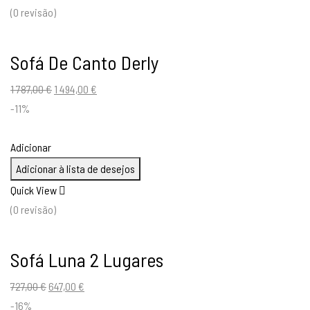
(0 revisão)
Sofá De Canto Derly
O
O
1 787,00
€
1 494,00
€
preço
preço
-11%
original
atual
era:
é:
Adicionar
1
1
Adicionar à lista de desejos
787,00 €.
494,00 €.
Quick View
(0 revisão)
Sofá Luna 2 Lugares
O
O
727,00
€
647,00
€
preço
preço
-16%