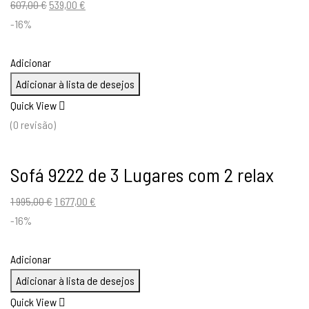
O
O
607,00
€
539,00
€
preço
preço
-16%
original
atual
era:
é:
Adicionar
607,00 €.
539,00 €.
Adicionar à lista de desejos
Quick View
(0 revisão)
Sofá 9222 de 3 Lugares com 2 relax
O
O
1 995,00
€
1 677,00
€
preço
preço
-16%
original
atual
era:
é:
Adicionar
1
1
Adicionar à lista de desejos
995,00 €.
677,00 €.
Quick View