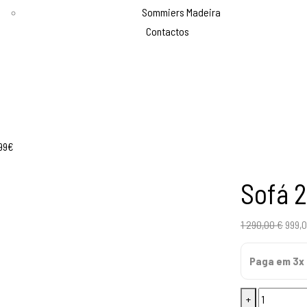
Sommiers Madeira
Contactos
Sofá 
O
1 290,00
€
999,
preç
Paga em 3x 
origi
era:
Quantidade
+
1