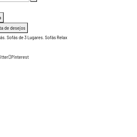
0 €.
a
sta de desejos
fás
,
Sofás de 3 Lugares
,
Sofás Relax
itter
Pinterest