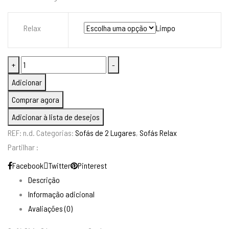
Relax
Limpo
Quantidade
+
-
de
Adicionar
Sofá
Comprar agora
Sirio
Adicionar à lista de desejos
2
REF:
n.d.
Categorias:
Sofás de 2 Lugares
,
Sofás Relax
Lugares
Partilhar :
com
2
Facebook
Twitter
Pinterest
Relax
Descrição
Informação adicional
Avaliações (0)