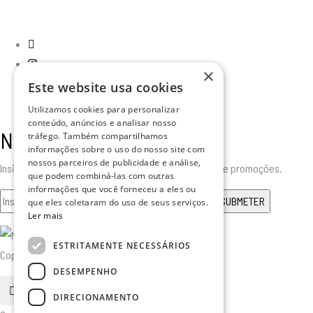
×
Este website usa cookies
Utilizamos cookies para personalizar
conteúdo, anúncios e analisar nosso
Newsletter
tráfego. Também compartilhamos
informações sobre o uso do nosso site com
nossos parceiros de publicidade e análise,
Insira o seu email para receber todas as novidades e promoções.
que podem combiná-las com outras
informações que você forneceu a eles ou
que eles coletaram do uso de seus serviços.
Ler mais
ESTRITAMENTE NECESSÁRIOS
Copyright © 2025. Todos os Direitos Reservados
DESEMPENHO
pesquisa
DIRECIONAMENTO