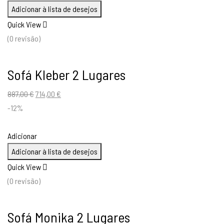
Adicionar à lista de desejos
Quick View
(0 revisão)
Sofá Kleber 2 Lugares
O
O
887,00
€
714,00
€
preço
preço
-12%
original
atual
era:
é:
Adicionar
887,00 €.
714,00 €.
Adicionar à lista de desejos
Quick View
(0 revisão)
Sofá Monika 2 Lugares