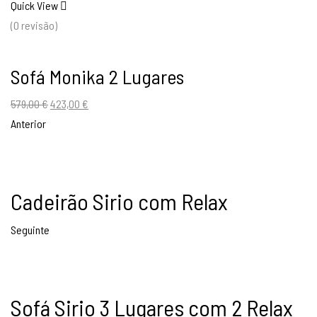
Quick View
(0 revisão)
Sofá Monika 2 Lugares
O
O
579,00
€
423,00
€
preço
preço
Anterior
original
atual
era:
é:
579,00 €.
423,00 €.
Cadeirão Sirio com Relax
Seguinte
Sofá Sirio 3 Lugares com 2 Relax