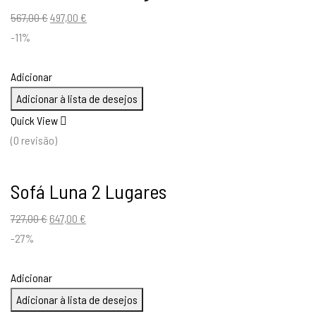
O
O
567,00
€
497,00
€
preço
preço
-11%
original
atual
era:
é:
Adicionar
567,00 €.
497,00 €.
Adicionar à lista de desejos
Quick View
(0 revisão)
Sofá Luna 2 Lugares
O
O
727,00
€
647,00
€
preço
preço
-27%
original
atual
era:
é:
Adicionar
727,00 €.
647,00 €.
Adicionar à lista de desejos