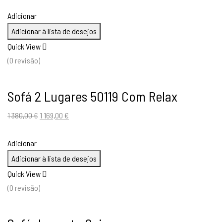
Adicionar
Adicionar à lista de desejos
Quick View
(0 revisão)
Sofá 2 Lugares 50119 Com Relax
O
O
1 380,00
€
1 169,00
€
preço
preço
original
atual
Adicionar
era:
é:
Adicionar à lista de desejos
1
1
Quick View
380,00 €.
169,00 €.
(0 revisão)