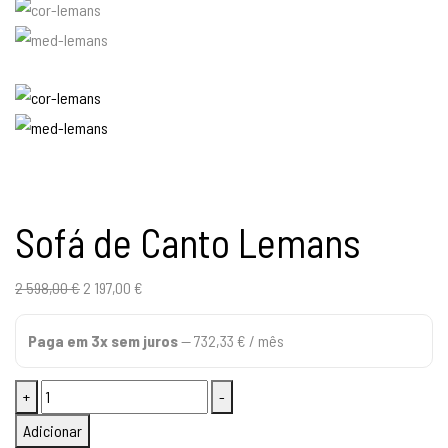
Sofá de Canto Lemans
O
O
2 598,00
€
2 197,00
€
preço
preço
Paga em 3x sem juros
—
732,33
€
/ mês
original
atual
era:
é:
Quantidade
+
-
2
2
de
598,00 €.
197,00 €.
Adicionar