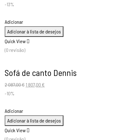
-13%
Adicionar
Adicionar à lista de desejos
Quick View
(0 revisão)
Sofá de canto Dennis
O
O
2 087,00
€
1 807,00
€
preço
preço
-10%
original
atual
era:
é:
Adicionar
2
1
Adicionar à lista de desejos
087,00 €.
807,00 €.
Quick View
(0 revisão)