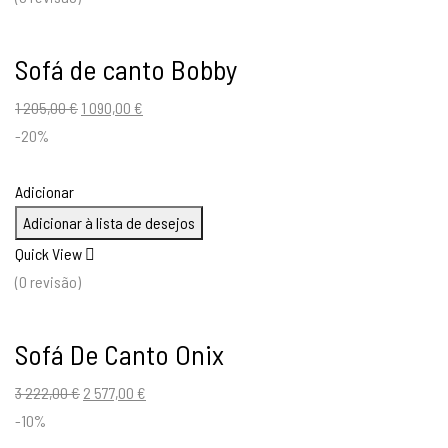
Sofá de canto Bobby
O
O
1 205,00
€
1 090,00
€
preço
preço
-20%
original
atual
era:
é:
Adicionar
1
1
Adicionar à lista de desejos
205,00 €.
090,00 €.
Quick View
(0 revisão)
Sofá De Canto Onix
O
O
3 222,00
€
2 577,00
€
preço
preço
-10%
original
atual