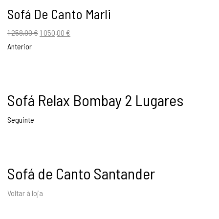
Sofá De Canto Marli
O
O
1 258,00
€
1 050,00
€
preço
preço
Anterior
original
atual
era:
é:
1
1
Sofá Relax Bombay 2 Lugares
258,00 €.
050,00 €.
Seguinte
Sofá de Canto Santander
Voltar à loja