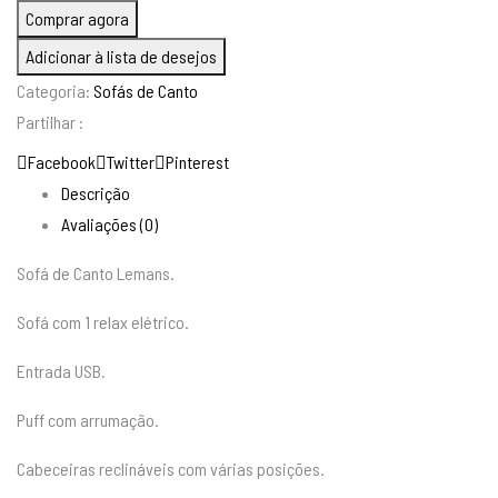
Sofá
Comprar agora
de
Adicionar à lista de desejos
Canto
Categoria:
Sofás de Canto
Lemans
Partilhar :
Facebook
Twitter
Pinterest
Descrição
Avaliações (0)
Sofá de Canto Lemans.
Sofá com 1 relax elétrico.
Entrada USB.
Puff com arrumação.
Cabeceiras reclináveis com várias posições.