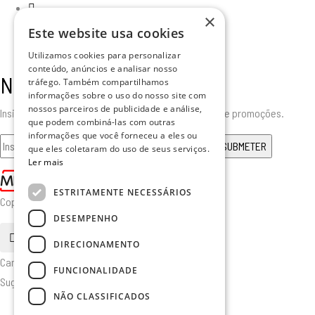
×
Este website usa cookies
Utilizamos cookies para personalizar
conteúdo, anúncios e analisar nosso
Newsletter
tráfego. Também compartilhamos
informações sobre o uso do nosso site com
nossos parceiros de publicidade e análise,
Insira o seu email para receber todas as novidades e promoções.
que podem combiná-las com outras
informações que você forneceu a eles ou
que eles coletaram do uso de seus serviços.
Ler mais
ESTRITAMENTE NECESSÁRIOS
Copyright © 2025. Todos os Direitos Reservados
DESEMPENHO
pesquisa
DIRECIONAMENTO
Cancelar
FUNCIONALIDADE
Sugerido
NÃO CLASSIFICADOS
Furniture