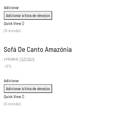
era:
é:
Adicionar
3
2
Adicionar à lista de desejos
222,00 €.
577,00 €.
Quick View
(0 revisão)
Sofá De Canto Amazónia
O
O
1 717,00
€
1 537,00
€
preço
preço
-17%
original
atual
era:
é:
Adicionar
1
1
Adicionar à lista de desejos
717,00 €.
537,00 €.
Quick View
(0 revisão)