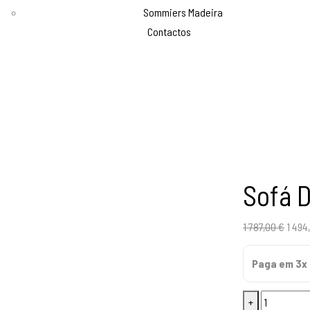
Sommiers Madeira
Contactos
Sofá D
O
1 787,00
€
1 494
preç
Paga em 3x 
origi
era:
Quantidade
+
1