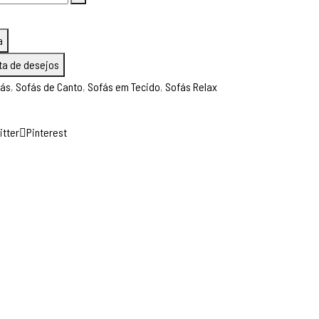
0 €.
494,00 €.
a
sta de desejos
fás
,
Sofás de Canto
,
Sofás em Tecido
,
Sofás Relax
itter
Pinterest