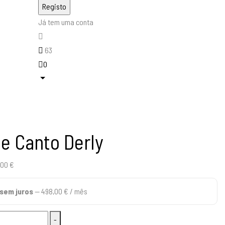
Já tem uma conta
63
0
e Canto Derly
O
,00
€
o
preço
sem juros
—
498,00
€
/ mês
nal
atual
é:
-
1