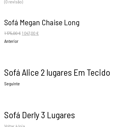
(0 revisão)
Sofá Megan Chaise Long
O
O
1 175,00
€
1 047,00
€
preço
preço
Anterior
original
atual
era:
é:
1
1
Sofá Alice 2 lugares Em Tecido
175,00 €.
047,00 €.
Seguinte
Sofá Derly 3 Lugares
Voltar à loja