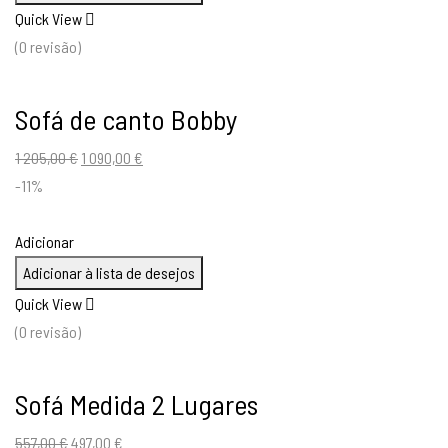
380,00 €.
169,00 €.
Quick View
(0 revisão)
Sofá de canto Bobby
O
O
1 205,00
€
1 090,00
€
preço
preço
-11%
original
atual
era:
é:
Adicionar
1
1
Adicionar à lista de desejos
205,00 €.
090,00 €.
Quick View
(0 revisão)
Sofá Medida 2 Lugares
O
O
557,00
€
497,00
€