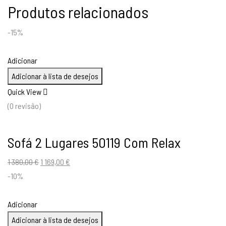
Produtos relacionados
-15%
Adicionar
Adicionar à lista de desejos
Quick View
(0 revisão)
Sofá 2 Lugares 50119 Com Relax
O
O
1 380,00
€
1 169,00
€
preço
preço
-10%
original
atual
era:
é:
Adicionar
1
1
Adicionar à lista de desejos