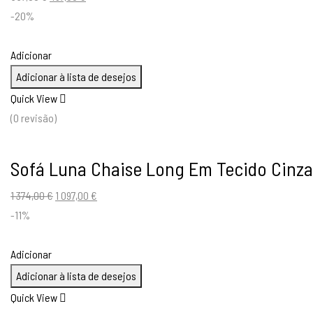
preço
preço
-20%
original
atual
era:
é:
Adicionar
557,00 €.
497,00 €.
Adicionar à lista de desejos
Quick View
(0 revisão)
Sofá Luna Chaise Long Em Tecido Cinza
O
O
1 374,00
€
1 097,00
€
preço
preço
-11%
original
atual
era:
é:
Adicionar
1
1
Adicionar à lista de desejos
374,00 €.
097,00 €.
Quick View