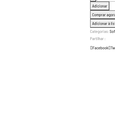
de
787,0
Adicionar
Sofá
Comprar agor
De
Adicionar à li
Canto
Categorias:
So
Derly
Partilhar :
Facebook
Tw