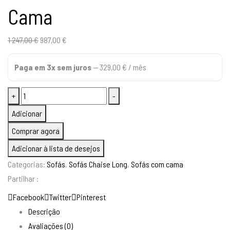
Cama
O
O
1 247,00
€
987,00
€
preço
preço
Paga em 3x sem juros
—
329,00
€
/ mês
original
atual
era:
é:
Quantidade
+
-
1
987,00 €.
de
247,00 €.
Adicionar
Sofá
Comprar agora
De
Adicionar à lista de desejos
Canto
Categorias:
Sofás
,
Sofás Chaise Long
,
Sofás com cama
Alasca
Partilhar :
com
Cama
Facebook
Twitter
Pinterest
Descrição
Avaliações (0)