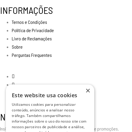
INFORMAÇÕES
Ternos e Condições
Política de Privacidade
Livro de Reclamações
Sobre
Perguntas Frequentes
×
Este website usa cookies
Utilizamos cookies para personalizar
conteúdo, anúncios e analisar nosso
Newsletter
tráfego. Também compartilhamos
informações sobre o uso do nosso site com
nossos parceiros de publicidade e análise,
Insira o seu email para receber todas as novidades e promoções.