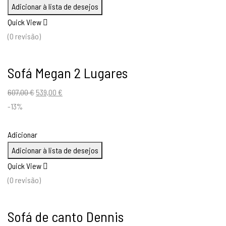
640,93 €.
529,00 €.
Adicionar à lista de desejos
Quick View
(0 revisão)
Sofá Megan 2 Lugares
O
O
607,00
€
539,00
€
preço
preço
-13%
original
atual
era:
é:
Adicionar
607,00 €.
539,00 €.
Adicionar à lista de desejos
Quick View
(0 revisão)
Sofá de canto Dennis