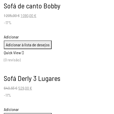
Sofá de canto Bobby
O
O
1 205,00
€
1 090,00
€
preço
preço
-17%
original
atual
era:
é:
Adicionar
1
1
Adicionar à lista de desejos
205,00 €.
090,00 €.
Quick View
(0 revisão)
Sofá Derly 3 Lugares
O
O
640,93
€
529,00
€
preço
preço
-11%
original
atual
era:
é:
Adicionar