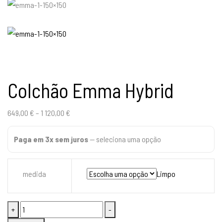
Colchão Emma Hybrid
649,00
€
–
1 120,00
€
Paga em 3x sem juros
—
seleciona uma opção
medida
Limpo
Quantidade
+
-
de