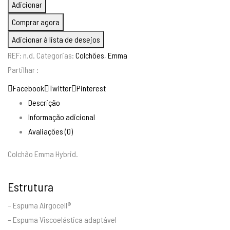
Adicionar
Colchão
Comprar agora
Emma
Adicionar à lista de desejos
Hybrid
REF:
n.d.
Categorias:
Colchões
,
Emma
Partilhar :
Facebook
Twitter
Pinterest
Descrição
Informação adicional
Avaliações (0)
Colchão Emma Hybrid.
Estrutura
– Espuma Airgocell®
– Espuma Viscoelástica adaptável