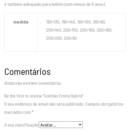
é também adequado para bebés (com menos de 5 anos).
medida
190×135, 190×140, 190×150, 190×90,
200×140, 200×150, 200×160, 200×180,
200×200, 200×90
Comentários
Ainda não existem comentários.
Be the first to review “Colchão Emma Hybrid”
O seu endereço de email não será publicado.
Campos obrigatórios
marcados com
*
A sua classificação