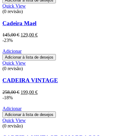
Adicionar à lista de desejos
Quick View
(0 revisão)
Cadeira Mael
O
O
145,00
€
129,00
€
preço
preço
-23%
original
atual
era:
é:
Adicionar
145,00 €.
129,00 €.
Adicionar à lista de desejos
Quick View
(0 revisão)
CADEIRA VINTAGE
O
O
258,00
€
199,00
€
preço
preço
-18%
original
atual
era:
é:
Adicionar
258,00 €.
199,00 €.
Adicionar à lista de desejos
Quick View
(0 revisão)