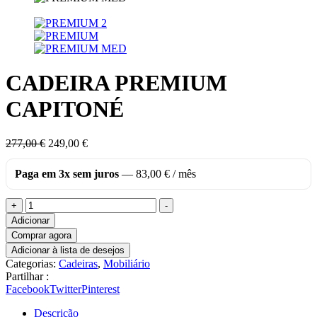
CADEIRA PREMIUM
CAPITONÉ
O
O
277,00
€
249,00
€
preço
preço
original
atual
Paga em 3x sem juros
—
83,00
€
/ mês
era:
é:
277,00 €.
249,00 €.
Quantidade
+
-
de
Adicionar
CADEIRA
Comprar agora
PREMIUM
Adicionar à lista de desejos
CAPITONÉ
Categorias:
Cadeiras
,
Mobiliário
Partilhar :
Facebook
Twitter
Pinterest
Descrição