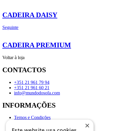
original
atual
era:
é:
357,00 €.
279,00 €.
CADEIRA DAISY
Seguinte
CADEIRA PREMIUM
Voltar à loja
CONTACTOS
+351 21 961 79 94
+351 21 961 60 21
info@mundodosofa.com
INFORMAÇÕES
Ternos e Condições
Política de Privacidade
×
Livro de Reclamações
Este website usa cookies