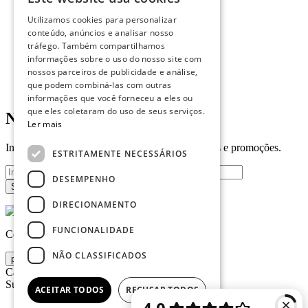
Sobre
Perguntas Frequentes
Utilizamos cookies para personalizar
conteúdo, anúncios e analisar nosso
tráfego. Também compartilhamos
informações sobre o uso do nosso site com
nossos parceiros de publicidade e análise,
que podem combiná-las com outras
informações que você forneceu a eles ou
que eles coletaram do uso de seus serviços.
Newsletter
Ler mais
Insira o seu email para receber todas as novidades e promoções.
ESTRITAMENTE NECESSÁRIOS
DESEMPENHO
DIRECIONAMENTO
FUNCIONALIDADE
Copyright © 2025. Todos os Direitos Reservados
NÃO CLASSIFICADOS
pesquisa
Cancelar
Sugerido
ACEITAR TODOS
RECUSAR TODOS
Furniture