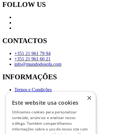
FOLLOW US
CONTACTOS
+351 21 961 79 94
+351 21 961 60 21
info@mundodosofa.com
INFORMAÇÕES
Ternos e Condições
Política de Privacidade
×
Livro de Reclamações
Este website usa cookies
Sobre
Perguntas Frequentes
Utilizamos cookies para personalizar
conteúdo, anúncios e analisar nosso
tráfego. Também compartilhamos
informações sobre o uso do nosso site com